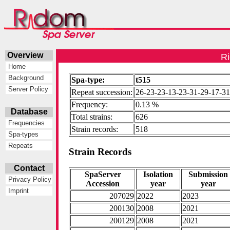
Overview
Ri
Home
Background
Spa-type:
t515
Server Policy
Repeat succession:
26-23-23-13-23-31-29-17-31
Frequency:
0.13 %
Database
Total strains:
626
Frequencies
Strain records:
518
Spa-types
Repeats
Strain Records
Contact
SpaServer
Isolation
Submission
Privacy Policy
Accession
year
year
Imprint
207029
2022
2023
200130
2008
2021
200129
2008
2021